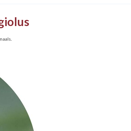
giolus
maals.