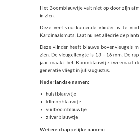
Het Boomblauwtje valt niet op door zijn afme
in zien.
Deze veel voorkomende vlinder is te vind
Kardinaalsmuts. Laat nu net alledrie de pla
Deze vlinder heeft blauwe bovenvleugels me
zien. De vleugellengte is 13 – 16 mm. De rup
jaar maakt het Boomblauwtje tweemaal de c
generatie vliegt in juli/augustus.
Nederlandse namen:
hulstblauwtje
klimopblauwtje
vuilboomblauwtje
zilverblauwtje
Wetenschappelijke namen: