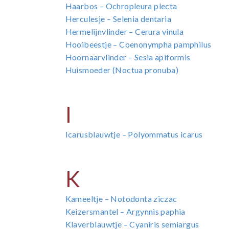
Haarbos – Ochropleura plecta
Herculesje – Selenia dentaria
Hermelijnvlinder – Cerura vinula
Hooibeestje – Coenonympha pamphilus
Hoornaarvlinder – Sesia apiformis
Huismoeder (Noctua pronuba)
I
Icarusblauwtje – Polyommatus icarus
K
Kameeltje – Notodonta ziczac
Keizersmantel – Argynnis paphia
Klaverblauwtje – Cyaniris semiargus