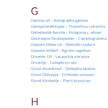
G
Gamma-uil – Autographa gamma
Geelsprietdikkopje – Thymelicus sylvestris
Gehakkelde Aurelia – Polygonia c-album
Gestreepte Goudspanner – Camptogramma b
Gewone Silene-uil – Sideridis rivularis
Gewone Velduil – Agrotis segetum
Groente-Uil – Lacanobia oleracea
Groentje – Callophrys rubi
Groot Avondrood – Deilephia elpenor
Groot Dikkopje – Ochlodes sylvanus
Groot Koolwitje – Pieris brassicae
H