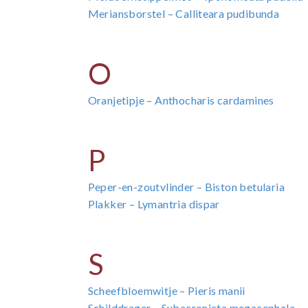
Meriansborstel – Calliteara pudibunda
O
Oranjetipje – Anthocharis cardamines
P
Peper-en-zoutvlinder – Biston betularia
Plakker – Lymantria dispar
S
Scheefbloemwitje – Pieris manii
Schilddrager – Subacronicta megacephala