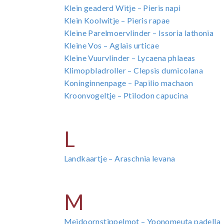
Klein geaderd Witje – Pieris napi
Klein Koolwitje – Pieris rapae
Kleine Parelmoervlinder – Issoria lathonia
Kleine Vos – Aglais urticae
Kleine Vuurvlinder – Lycaena phlaeas
Klimopbladroller – Clepsis dumicolana
Koninginnenpage – Papilio machaon
Kroonvogeltje – Ptilodon capucina
L
Landkaartje – Araschnia levana
M
Meidoornstippelmot – Yponomeuta padella