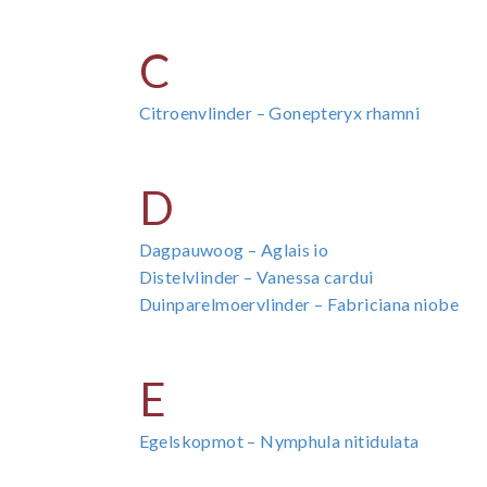
C
Citroenvlinder – Gonepteryx rhamni
D
Dagpauwoog – Aglais io
Distelvlinder – Vanessa cardui
Duinparelmoervlinder – Fabriciana niobe
E
Egelskopmot – Nymphula nitidulata