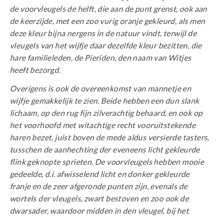
de voorvleugels de helft, die aan de punt grenst, ook aan
de keerzijde, met een zoo vurig oranje gekleurd, als men
deze kleur bijna nergens in de natuur vindt, terwijl de
vleugels van het wijfje daar dezelfde kleur bezitten, die
hare familieleden, de Pieriden, den naam van Witjes
heeft bezorgd.
Overigens is ook de overeenkomst van mannetje en
wijfje gemakkelijk te zien. Beide hebben een dun slank
lichaam, op den rug fijn zilverachtig behaard, en ook op
het voorhoofd met witachtige recht vooruitstekende
haren bezet, juist boven de mede aldus versierde tasters,
tusschen de aanhechting der eveneens licht gekleurde
flink geknopte sprieten. De voorvleugels hebben mooie
gedeelde, d.i. afwisselend licht en donker gekleurde
franje en de zeer afgeronde punten zijn, evenals de
wortels der vleugels, zwart bestoven en zoo ook de
dwarsader, waardoor midden in den vleugel, bij het