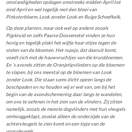
omstandigheden opdagen omstreeks midden April tot
eind April en wel tegelijk met den bloei van
Pinksterbloem, Look zonder Look en Ruige Scheefkelk.
Op deze planten, maar ook wel op andere zooals
Pijpkruid en zelfs Paarse Doovenetel vinden ze hun
honig en tegelijk plakt het wijfje haar eitjes tegen de
stelen van de bloemen. Het rupsje, dat daaruit komt,
voedt zich met de hauwvruchtjes van die kruisbloemen.
En ’s avonds zitten de Oranjetipvlinders op die bloemen
te slapen, bij ons meestal op de bloemen van Look
zonder Look. Die staan soms dicht opeen langs de
boschpaden en nu houden wij er wel van, om bij het
begin van de avondschemering daar langs te wandelen,
om ons te oefenen in het zien van de vlinders. Zij zitten
namelijk, zooals de meeste dagvlinders met hun vleugels
omhooggeklapt, zoodat alleen de onderzijde van de
achtervleugels te zien komt en een tipje van de
voorvleugels.