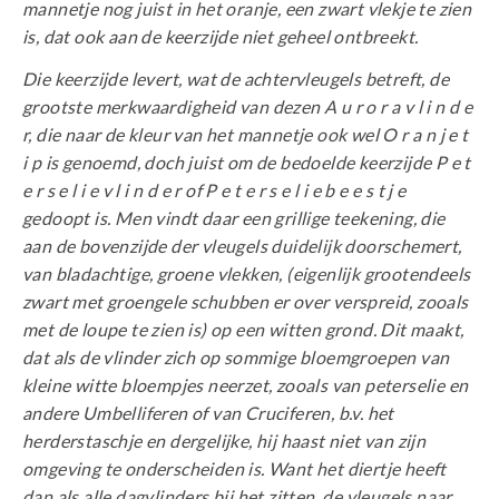
mannetje nog juist in het oranje, een zwart vlekje te zien
is, dat ook aan de keerzijde niet geheel ontbreekt.
Die keerzijde levert, wat de achtervleugels betreft, de
grootste merkwaardigheid van dezen A u r o r a v l i n d e
r, die naar de kleur van het mannetje ook wel O r a n j e t
i p is genoemd, doch juist om de bedoelde keerzijde P e t
e r s e l i e v l i n d e r of P e t e r s e l i e b e e s t j e
gedoopt is. Men vindt daar een grillige teekening, die
aan de bovenzijde der vleugels duidelijk doorschemert,
van bladachtige, groene vlekken, (eigenlijk grootendeels
zwart met groengele schubben er over verspreid, zooals
met de loupe te zien is) op een witten grond. Dit maakt,
dat als de vlinder zich op sommige bloemgroepen van
kleine witte bloempjes neerzet, zooals van peterselie en
andere Umbelliferen of van Cruciferen, b.v. het
herderstaschje en dergelijke, hij haast niet van zijn
omgeving te onderscheiden is. Want het diertje heeft
dan als alle dagvlinders bij het zitten, de vleugels naar