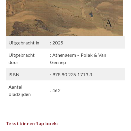
Uitgebracht in
: 2025
Uitgebracht
: Athenaeum – Polak & Van
door
Gennep
ISBN
: 978 90 235 1713 3
Aantal
: 462
bladzijden
Tekst binnenflap boek: