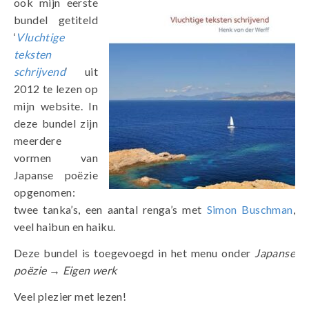
ook mijn eerste
bundel getiteld
‘
Vluchtige
teksten
schrijvend
‘ uit
2012 te lezen op
mijn website. In
deze bundel zijn
meerdere
vormen van
Japanse poëzie
opgenomen:
twee tanka’s, een aantal renga’s met
Simon Buschman
,
veel haibun en haiku.
Deze bundel is toegevoegd in het menu onder
Japanse
poëzie
→
Eigen werk
Veel plezier met lezen!