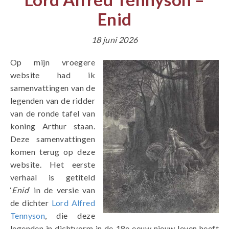
Enid
18 juni 2026
Op mijn vroegere
website had ik
samenvattingen van de
legenden van de ridder
van de ronde tafel van
koning Arthur staan.
Deze samenvattingen
komen terug op deze
website. Het eerste
verhaal is getiteld
‘
Enid
‘ in de versie van
de dichter
Lord Alfred
Tennyson
, die deze
legenden in dichtvorm in de 18e eeuw nieuw leven heeft